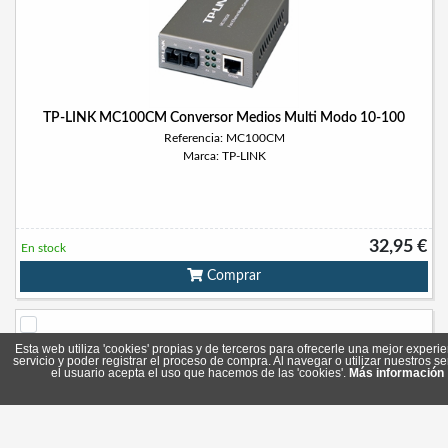
TP-LINK MC100CM Conversor Medios Multi Modo 10-100
Referencia: MC100CM
Marca: TP-LINK
32,95 €
En stock
Comprar
Esta web utiliza 'cookies' propias y de terceros para ofrecerle una mejor experie
servicio y poder registrar el proceso de compra. Al navegar o utilizar nuestros se
el usuario acepta el uso que hacemos de las 'cookies'.
Más información