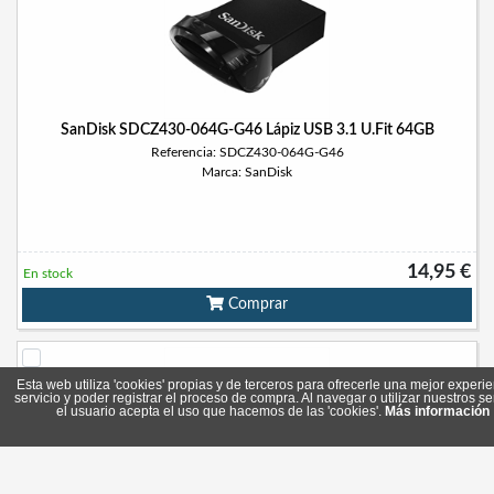
SanDisk SDCZ430-064G-G46 Lápiz USB 3.1 U.Fit 64GB
Referencia: SDCZ430-064G-G46
Marca: SanDisk
14,95 €
En stock
Comprar
Esta web utiliza 'cookies' propias y de terceros para ofrecerle una mejor experie
servicio y poder registrar el proceso de compra. Al navegar o utilizar nuestros se
el usuario acepta el uso que hacemos de las 'cookies'.
Más información