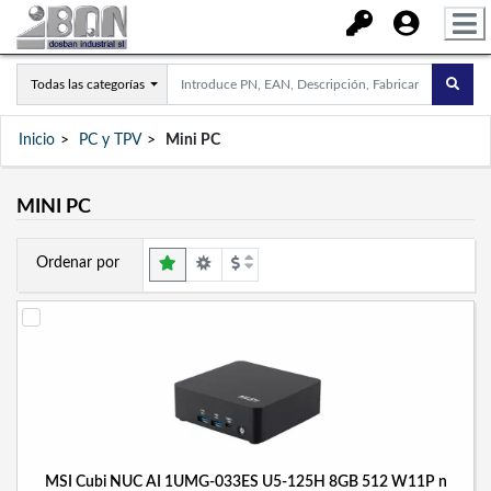
Todas las categorías
Inicio
PC y TPV
Mini PC
MINI PC
Ordenar por
MSI Cubi NUC AI 1UMG-033ES U5-125H 8GB 512 W11P n